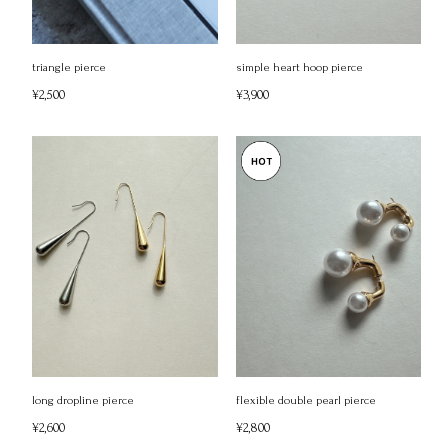
triangle pierce
simple heart hoop pierce
¥2,500
¥3,900
long dropline pierce
flexible double pearl pierce
¥2,600
¥2,800