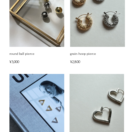
round ball pierce
grain hoop pierce
¥3,000
¥2,800