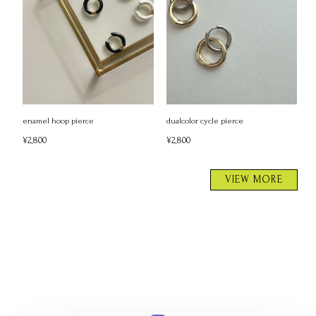
enamel hoop pierce
dualcolor cycle pierce
¥2,800
¥2,800
VIEW MORE