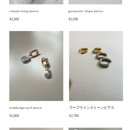
volume hoop pierce
geometric shape pierce
¥2,500
¥2,500
ovaldesign perl pierce
フープラインストーンピアス
¥2,000
¥2,700