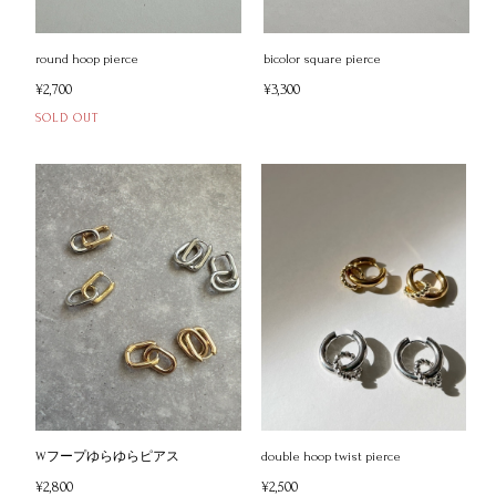
round hoop pierce
bicolor square pierce
¥2,700
¥3,300
SOLD OUT
Wフープゆらゆらピアス
double hoop twist pierce
¥2,800
¥2,500