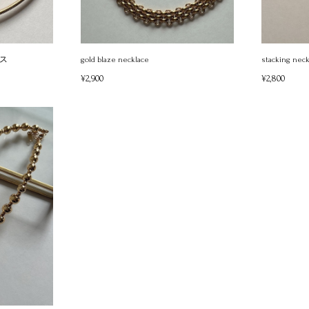
ス
gold blaze necklace
stacking neck
¥2,900
¥2,800