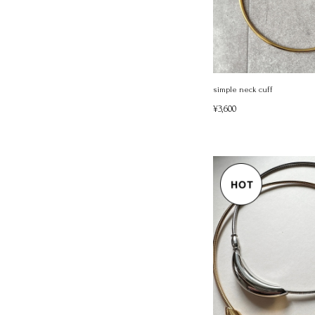
simple neck cuff
¥3,600