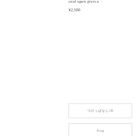
oval open pierce
¥2,500
つけっぱなしOK
Ring