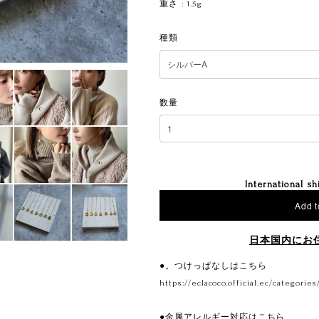
重さ : 1.5g
種類
数量
International sh
Add t
日本国内にお
●。つけっぱなしはこちら
https://eclacoco.official.ec/categories
●金属アレルギー対応はこちら