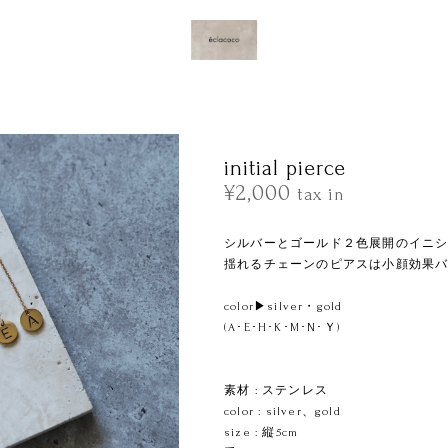
initial pierce
¥2,000
tax in
シルバーとゴールド２色展開のイニ
揺れるチェーンのピアスは小顔効果
ㅤㅤㅤㅤㅤㅤㅤㅤ
color▶︎silver・gold
(A･E･H･K･M･N･Ｙ)
素材 : ステンレス
color : silver、gold
size : 縦5cm