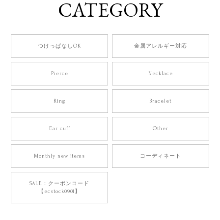
CATEGORY
つけっぱなしOK
金属アレルギー対応
Pierce
Necklace
Ring
Bracelet
Ear cuff
Other
Monthly new items
コーディネート
SALE：クーポンコード
【ecstock0901】