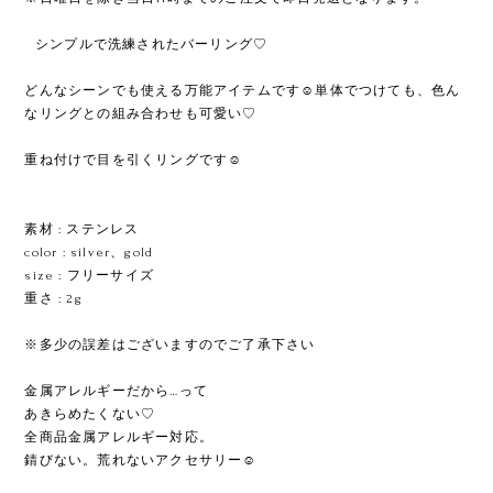
ㅤㅤㅤㅤㅤㅤㅤㅤシンプルで洗練されたバーリング♡
どんなシーンでも使える万能アイテムです☺︎単体でつけても、色ん
なリングとの組み合わせも可愛い♡
重ね付けで目を引くリングです☺︎
ㅤㅤㅤㅤㅤㅤㅤㅤ
素材 : ステンレス
color : silver、gold
size : フリーサイズ
重さ : 2g
※多少の誤差はございますのでご了承下さい
金属アレルギーだから…って
あきらめたくない♡
全商品金属アレルギー対応。
錆びない。荒れないアクセサリー☺︎