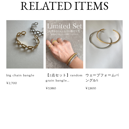
RELATED ITEMS
big chain bangle
【2点セット】random
ウェーブフォームバ
grain bangle
ングルS
¥2,700
silver×gold
¥5,980
¥2,800