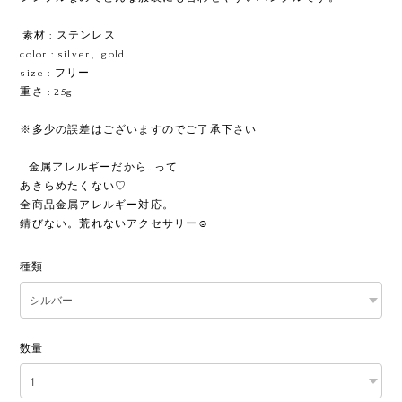
ㅤㅤ素材 : ステンレス
color : silver、gold
size : フリー
重さ : 25g
※多少の誤差はございますのでご了承下さい
ㅤㅤㅤㅤㅤㅤㅤㅤ金属アレルギーだから…って
あきらめたくない♡
全商品金属アレルギー対応。
錆びない。荒れないアクセサリー☺︎
種類
数量