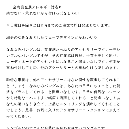
ㅤㅤㅤㅤㅤㅤㅤㅤㅤㅤㅤㅤㅤㅤㅤㅤㅤㅤㅤ全商品金属アレルギー対応♥
錆びない・荒れないから付けっぱなし OK！
※日曜日を除き当日11時までのご注文で即日発送となります。
細身のなみなみとしたウェーブデザインがかわいい♡
なみなみバングルは、存在感たっぷりのアクセサリーです。一見シ
ンプルなバングルですが、その存在感は抜群。手首を美しく彩り、
コーディネートのアクセントにもなること間違いなしです。何本か
重ね付けしても◎、他のアクセサリーとの重ね付けも楽しめます。
独特な形状は、他のアクセサリーにはない個性を演出してくれるこ
とでしょう。なみなみバングルは、あなたの日常にちょっとした贅
沢をプラスしてくれること間違いなしです。日常の何気ないシーン
から特別なイベントまで幅広く活躍してくれること間違いなし！あ
なたの魅力を引き立て、上品なスタイリングを演出してくれること
でしょう。是非、お気に入りのアクセサリーコレクションに加えて
みてください。
シンプルなのでどんな服装にも合わせやすいバングルです。