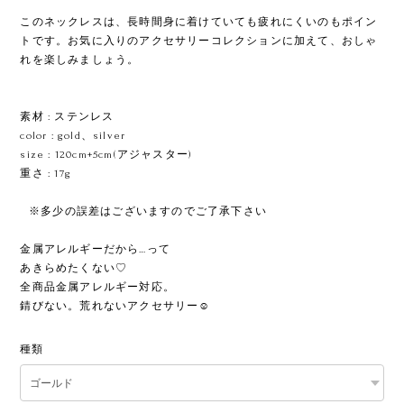
このネックレスは、長時間身に着けていても疲れにくいのもポイン
トです。お気に入りのアクセサリーコレクションに加えて、おしゃ
れを楽しみましょう。
素材 : ステンレス
color : gold、silver
size : 120cm+5cm(アジャスター)
重さ : 17g
ㅤㅤㅤㅤㅤㅤㅤㅤ※多少の誤差はございますのでご了承下さい
金属アレルギーだから…って
あきらめたくない♡
全商品金属アレルギー対応。
錆びない。荒れないアクセサリー☺︎
種類