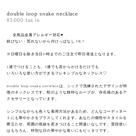
double loop snake necklace
¥3,000
tax in
ㅤㅤㅤㅤㅤㅤㅤㅤㅤㅤㅤㅤㅤㅤㅤㅤ全商品金属アレルギー対応♥
錆びない・荒れないから付けっぱなし OK！
※日曜日を除き当日11時までのご注文で即日発送となります。
2連でつけることも、3連でも首からかけるだけでも
いろいろな使い方ができるフレキシブルなネックレス♡
double loop snake necklaceは、シックで洗練されたデザインが特
徴のネックレスです。蛇のような独特なループが、存在感のあるア
クセサリーとなっています。
シンプルながらも色々な着用方法があるため、どんなコーディネー
トにも華やかさをプラスしてくれます。あなたの個性やスタイルを
際立たせ、周囲の視線を惹きつけること間違いなしです。普段使い
はもちろん、特別な日の華やかな装いにもピッタリです。