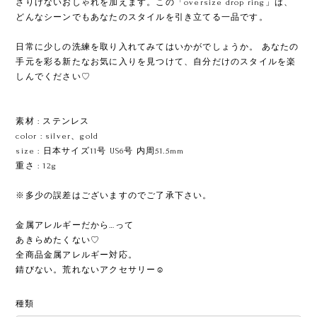
さりげないおしゃれを加えます。この「oversize drop ring」は、
どんなシーンでもあなたのスタイルを引き立てる一品です。
日常に少しの洗練を取り入れてみてはいかがでしょうか。 あなたの
手元を彩る新たなお気に入りを見つけて、自分だけのスタイルを楽
しんでください♡
ㅤㅤㅤㅤㅤㅤ
素材 : ステンレス
color : silver、gold
size : 日本サイズ11号 US6号 内周51.5mm
重さ : 12g
※多少の誤差はございますのでご了承下さい。
金属アレルギーだから…って
あきらめたくない♡
全商品金属アレルギー対応。
錆びない。荒れないアクセサリー☺︎
種類