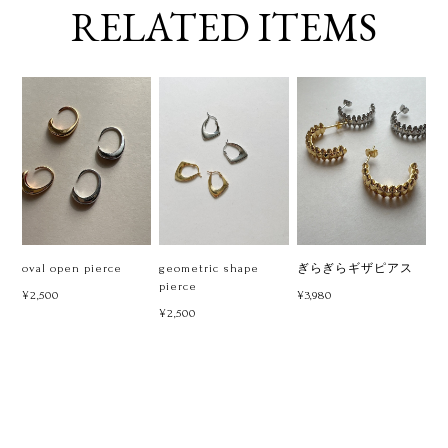
RELATED ITEMS
oval open pierce
geometric shape
ぎらぎらギザピアス
pierce
¥2,500
¥3,980
¥2,500