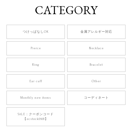
CATEGORY
つけっぱなしOK
金属アレルギー対応
Pierce
Necklace
Ring
Bracelet
Ear cuff
Other
Monthly new items
コーディネート
SALE：クーポンコード
【ecstock0901】