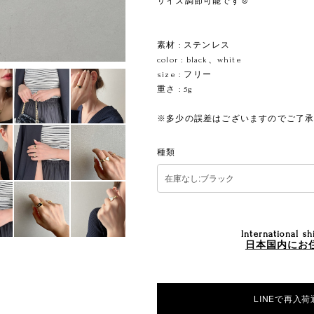
サイズ調節可能です☺︎
ㅤㅤㅤㅤㅤㅤㅤㅤ
素材 : ステンレス
color : black、white
size : フリー
重さ : 5g
※多少の誤差はございますのでご了
種類
International sh
日本国内にお
LINEで再入