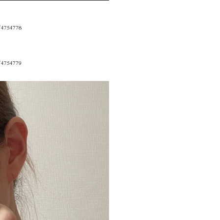
/4754778
/4754779