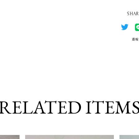
SHAR
通報
RELATED ITEM