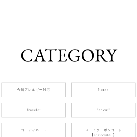
CATEGORY
金属アレルギー対応
Pierce
Bracelet
Ear cuff
コーディネート
SALE：クーポンコード
【ecstock0901】