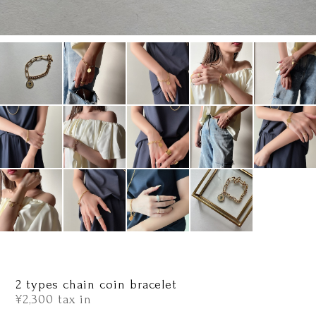
2 types chain coin bracelet
¥2,300
tax in