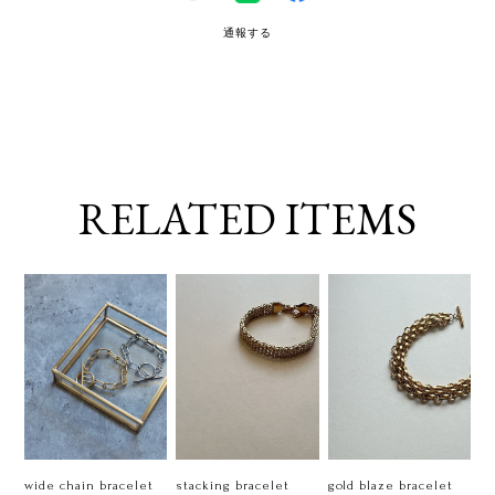
通報する
RELATED ITEMS
wide chain bracelet
stacking bracelet
gold blaze bracelet