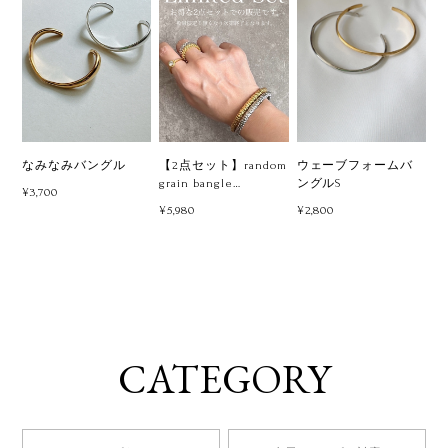
なみなみバングル
【2点セット】random
ウェーブフォームバ
grain bangle
ングルS
¥3,700
silver×gold
¥5,980
¥2,800
CATEGORY