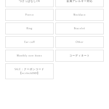
つけっぱなしOK
金属アレルギー対応
Pierce
Necklace
Ring
Bracelet
Ear cuff
Other
Monthly new items
コーディネート
SALE：クーポンコード
【ecstock0901】