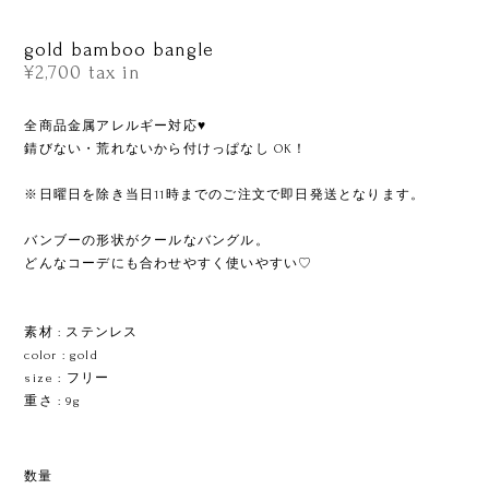
gold bamboo bangle
¥2,700
tax in
全商品金属アレルギー対応♥
錆びない・荒れないから付けっぱなし OK！
※日曜日を除き当日11時までのご注文で即日発送となります。
バンブーの形状がクールなバングル。
どんなコーデにも合わせやすく使いやすい♡
ㅤㅤㅤㅤㅤㅤㅤㅤ
素材 : ステンレス
color : gold
size : フリー
重さ : 9g
ㅤㅤㅤ
数量