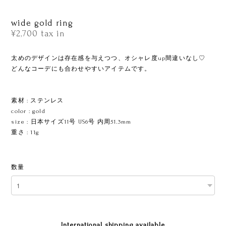
wide gold ring
¥2,700
tax in
太めのデザインは存在感を与えつつ、オシャレ度up間違いなし♡
どんなコーデにも合わせやすいアイテムです。
ㅤㅤㅤㅤㅤㅤㅤㅤ
素材 : ステンレス
color : gold
size : 日本サイズ11号 US6号 内周51.3mm
重さ : 11g
ㅤㅤㅤㅤㅤ
数量
International shipping available