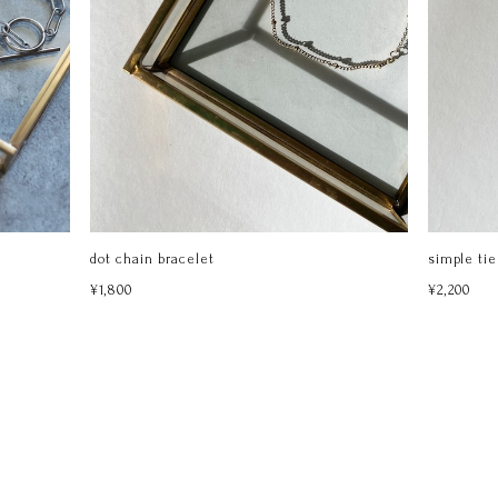
dot chain bracelet
simple tie
¥1,800
¥2,200