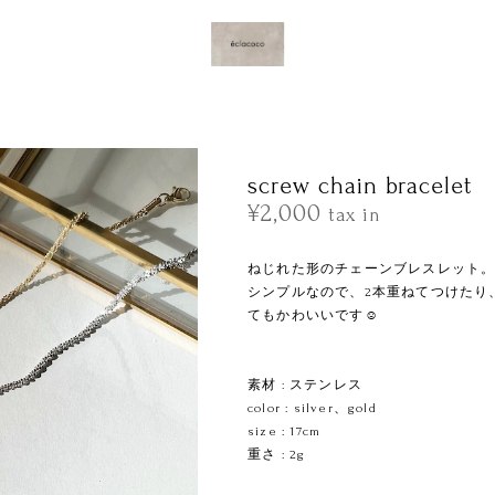
screw chain bracelet
¥2,000
tax in
ねじれた形のチェーンブレスレット
シンプルなので、2本重ねてつけたり
てもかわいいです☺︎
ㅤㅤㅤㅤㅤㅤㅤㅤ
素材 : ステンレス
color : silver、gold
size : 17cm
重さ : 2g