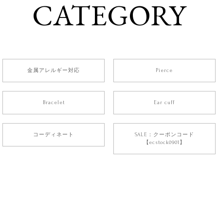
CATEGORY
金属アレルギー対応
Pierce
Bracelet
Ear cuff
コーディネート
SALE：クーポンコード
【ecstock0901】