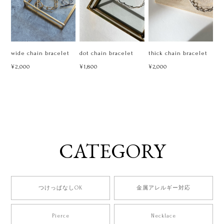
wide chain bracelet
dot chain bracelet
thick chain bracelet
¥2,000
¥1,800
¥2,000
CATEGORY
つけっぱなしOK
金属アレルギー対応
Pierce
Necklace