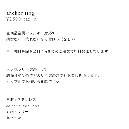
anchor ring
¥2,500
tax in
全商品金属アレルギー対応♥
錆びない・荒れないから付けっぱなし OK！
※日曜日を除き当日11時までのご注文で即日発送となります。
大人気シリーズのring♡
調節可能なのでどのサイズの方でもお楽しみ頂けます。
カップルでお揃いも素敵です☺︎
ㅤㅤㅤㅤㅤㅤㅤㅤ
素材 : ステンレス
color : silver、gold
size : フリー
重さ : 3g
ㅤㅤㅤ