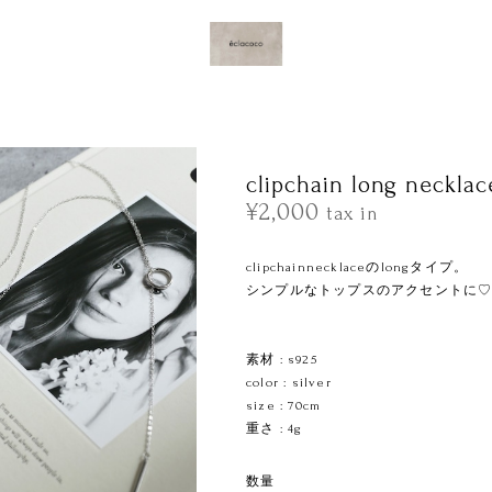
clipchain long necklac
¥2,000
tax in
clipchainnecklaceのlongタイプ。
シンプルなトップスのアクセントに
ㅤㅤㅤㅤㅤㅤㅤㅤㅤㅤㅤ
素材 : s925
color : silver
size : 70cm
重さ : 4g
数量