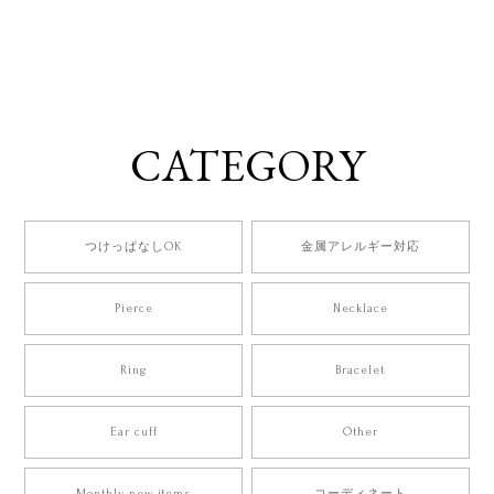
CATEGORY
つけっぱなしOK
金属アレルギー対応
Pierce
Necklace
Ring
Bracelet
Ear cuff
Other
Monthly new items
コーディネート