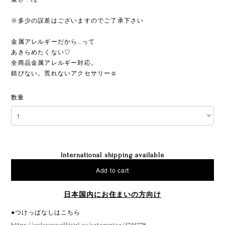
※多少の誤差はございますのでご了承下さい
ㅤㅤㅤㅤㅤㅤㅤㅤ
金属アレルギーだから…って
あきらめたくない♡
全商品金属アレルギー対応。
錆びない。荒れないアクセサリー☺︎
数量
International shipping available
Add to cart
日本国内にお住まいの方向け
●つけっぱなしはこちら
https://eclacoco.official.ec/categories/4754778