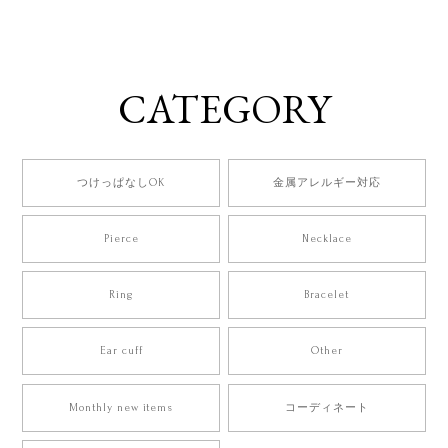
CATEGORY
つけっぱなしOK
金属アレルギー対応
Pierce
Necklace
Ring
Bracelet
Ear cuff
Other
Monthly new items
コーディネート